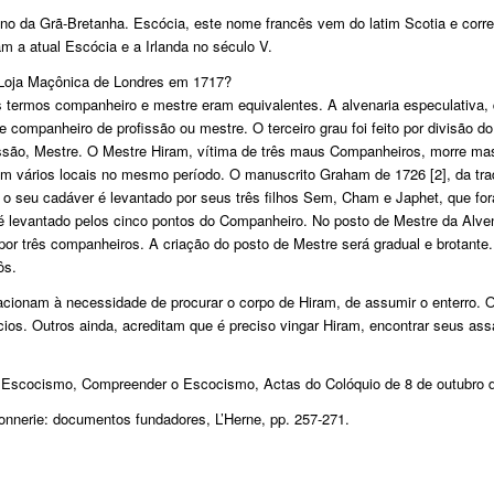
Reino da Grã-Bretanha. Escócia, este nome francês vem do latim
Scotia
e corr
m a atual Escócia e a Irlanda no século V.
 Loja Maçônica de Londres em 1717?
 termos companheiro e mestre eram equivalentes. A alvenaria especulativa, 
e companheiro de profissão ou mestre. O terceiro grau foi feito por divisão 
issão, Mestre. O Mestre Hiram, vítima de três maus Companheiros, morre ma
em vários locais no mesmo período. O manuscrito Graham de 1726 [2], da trad
 o seu cadáver é levantado por seus três filhos Sem, Cham e Japhet, que f
é levantado pelos cinco pontos do Companheiro. No posto de Mestre da Alven
o por três companheiros. A criação do posto de Mestre será gradual e brotant
ôs.
acionam à necessidade de procurar o corpo de Hiram, de assumir o enterro. 
ios. Outros ainda, acreditam que é preciso vingar Hiram, encontrar seus assa
o Escocismo,
Compreender o Escocismo
, Actas do Colóquio de 8 de outubro
onnerie: documentos fundadores
, L’Herne, pp. 257-271.