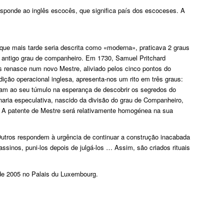
esponde ao inglês
escocês
, que significa país dos escoceses. A
que mais tarde seria descrita como «moderna», praticava 2 graus
do antigo grau de companheiro. Em 1730, Samuel Pritchard
s renasce num novo Mestre, aliviado pelos cinco pontos do
ição operacional inglesa, apresenta-nos um rito em três graus:
oram ao seu túmulo na esperança de descobrir os segredos do
aria especulativa, nascido da divisão do grau de Companheiro,
e. A patente de Mestre será relativamente homogénea na sua
Outros respondem à urgência de continuar a construção inacabada
ssinos, puni-los depois de julgá-los … Assim, são criados rituais
 de 2005 no Palais du Luxembourg.