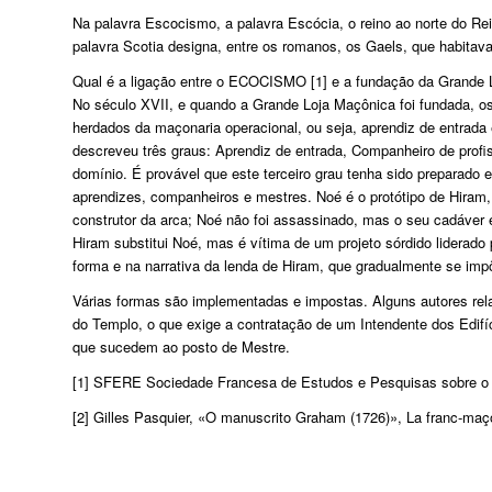
Na palavra
Escocismo
, a palavra Escócia, o reino ao norte do 
palavra
Scotia
designa, entre os romanos, os Gaels, que habitava
Qual é a ligação entre o
ECOCISMO [1]
e a fundação da Grande
No século XVII, e quando a Grande Loja Maçônica foi fundada, os
herdados da maçonaria operacional, ou seja, aprendiz de entrada 
descreveu três graus: Aprendiz de entrada, Companheiro de prof
domínio. É provável que este terceiro grau tenha sido preparado 
aprendizes, companheiros e mestres. Noé é o protótipo de Hiram,
construtor da arca; Noé não foi assassinado, mas o seu cadáver 
Hiram substitui Noé, mas é vítima de um projeto sórdido liderad
forma e na narrativa da lenda de Hiram, que gradualmente se imp
Várias formas são implementadas e impostas. Alguns autores rel
do Templo, o que exige a contratação de um Intendente dos Edifíc
que sucedem ao posto de Mestre.
[1] SFERE Sociedade Francesa de Estudos e Pesquisas sobre 
[2] Gilles Pasquier, «O manuscrito Graham (1726)»,
La franc-maç