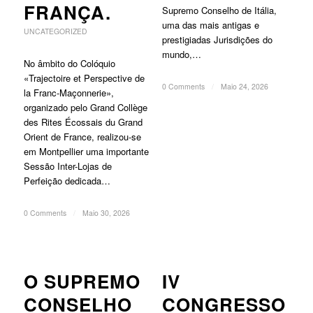
FRANÇA.
Supremo Conselho de Itália,
uma das mais antigas e
UNCATEGORIZED
prestigiadas Jurisdições do
mundo,…
No âmbito do Colóquio
«Trajectoire et Perspective de
0 Comments
/
Maio 24, 2026
la Franc-Maçonnerie»,
organizado pelo Grand Collège
des Rites Écossais du Grand
Orient de France, realizou-se
em Montpellier uma importante
Sessão Inter-Lojas de
Perfeição dedicada…
0 Comments
/
Maio 30, 2026
O SUPREMO
IV
CONSELHO
CONGRESSO