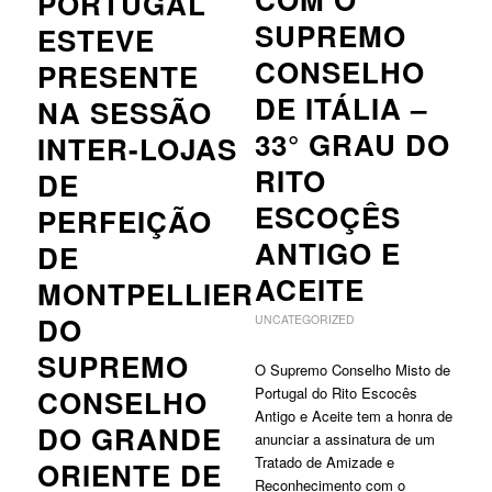
PORTUGAL
SUPREMO
ESTEVE
CONSELHO
PRESENTE
DE ITÁLIA –
NA SESSÃO
33° GRAU DO
INTER-LOJAS
RITO
DE
ESCOÇÊS
PERFEIÇÃO
ANTIGO E
DE
ACEITE
MONTPELLIER
DO
UNCATEGORIZED
SUPREMO
O Supremo Conselho Misto de
CONSELHO
Portugal do Rito Escocês
Antigo e Aceite tem a honra de
DO GRANDE
anunciar a assinatura de um
Tratado de Amizade e
ORIENTE DE
Reconhecimento com o