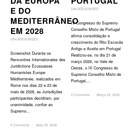
DA EUROPA
PORTUGAL
E DO
UNCATEGORIZED
MEDITERRÂNEO
IV Congresso do Supremo
EM 2028
Conselho Misto de Portugal
afirma consolidação e
UNCATEGORIZED
crescimento do Rito Escocês
Antigo e Aceite em Portugal
Screenshot Durante os
Realizou-se, no dia 21 de
Rencontres Internationales des
março 2026, no Vale de
Juridictions Écossaises
Oeiras, o IV Congresso do
Humanistes Europe
Supremo Conselho Misto de
Méditerranée, realizados em
Portugal,…
Rome nos dias 22 e 23 de
maio de 2026, as Jurisdições
0 Comments
/
Março 23, 2026
participantes decidiram, por
unanimidade, confiar ao
Supremo…
0 Comments
/
Maio 23, 2026