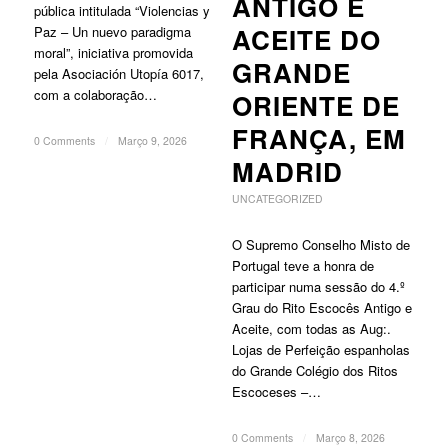
ANTIGO E
pública intitulada “Violencias y
ACEITE DO
Paz – Un nuevo paradigma
moral”, iniciativa promovida
GRANDE
pela Asociación Utopía 6017,
com a colaboração…
ORIENTE DE
FRANÇA, EM
0 Comments
/
Março 9, 2026
MADRID
UNCATEGORIZED
O Supremo Conselho Misto de
Portugal teve a honra de
participar numa sessão do 4.º
Grau do Rito Escocês Antigo e
Aceite, com todas as Aug:.
Lojas de Perfeição espanholas
do Grande Colégio dos Ritos
Escoceses –…
0 Comments
/
Março 8, 2026